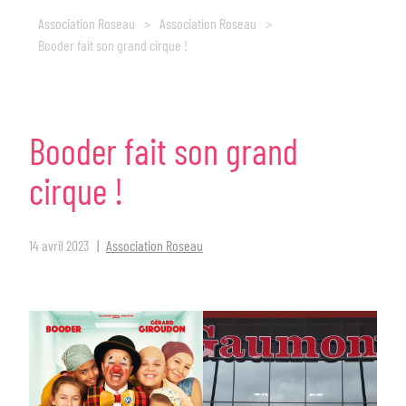
Association Roseau
>
Association Roseau
>
Booder fait son grand cirque !
Booder
fait
son
grand
cirque
!
14 avril 2023
Association Roseau