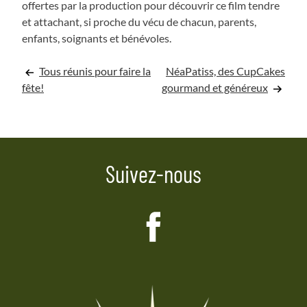
offertes par la production pour découvrir ce film tendre
et attachant, si proche du vécu de chacun, parents,
enfants, soignants et bénévoles.
Navigation
Tous réunis pour faire la
NéaPatiss, des CupCakes
fête!
gourmand et généreux
de
l’article
Suivez-nous