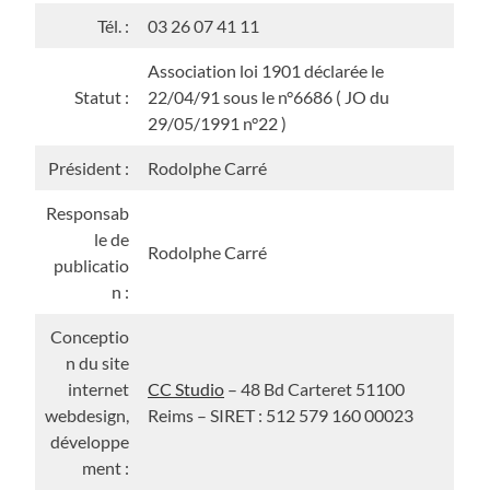
Tél. :
03 26 07 41 11
Association loi 1901 déclarée le
Statut :
22/04/91 sous le n°6686 ( JO du
29/05/1991 n°22 )
Président :
Rodolphe Carré
Responsab
le de
Rodolphe Carré
publicatio
n :
Conceptio
n du site
internet
CC Studio
– 48 Bd Carteret 51100
webdesign,
Reims – SIRET : 512 579 160 00023
développe
ment :