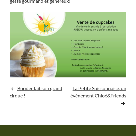
geste gourmand et généreux!
Navigation
Booder fait son grand
La Petite Soissonnaise, un
cirque !
événement Chloé&Friends
de
l’article