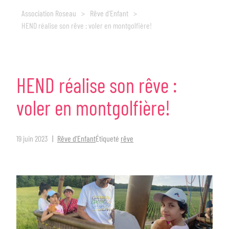
Association Roseau
>
Rêve d'Enfant
>
HEND réalise son rêve : voler en montgolfière!
HEND
réalise
son
rêve
:
voler
en
montgolfière!
19 juin 2023
Rêve d'Enfant
Étiqueté
rêve