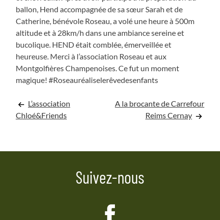
ballon, Hend accompagnée de sa sœur Sarah et de
Catherine, bénévole Roseau, a volé une heure à 500m
altitude et à 28km/h dans une ambiance sereine et
bucolique. HEND était comblée, émerveillée et
heureuse. Merci à l’association Roseau et aux
Montgolfières Champenoises. Ce fut un moment
magique! #Roseauréaliselerêvedesenfants
Navigation
L’association
A la brocante de Carrefour
Chloé&Friends
Reims Cernay
de
l’article
Suivez-nous