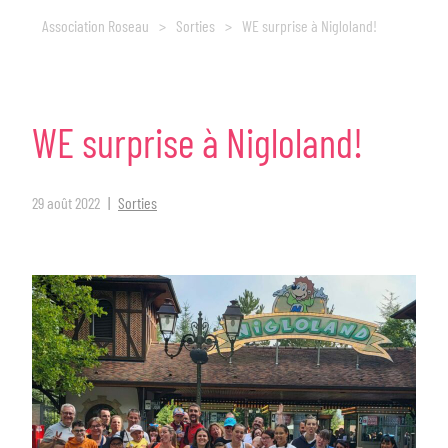
Association Roseau
>
Sorties
>
WE surprise à Nigloland!
WE
surprise
à
Nigloland!
29 août 2022
Sorties