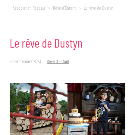
Association Roseau
>
Rêve d'Enfant
>
Le rêve de Dustyn
Le
rêve
de
Dustyn
20 septembre 2023
Rêve d'Enfant