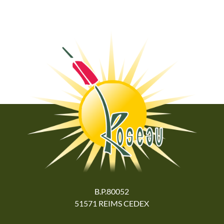
B.P.80052
51571 REIMS CEDEX