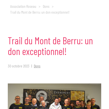
Association Roseau
>
Dons
>
Trail du Mont de Berru: un don exceptionnel!
Trail
du
Mont
de
Berru:
un
don
exceptionnel!
30 octobre 2023
Dons