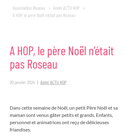
Association Roseau
>
Anim' ACTU HOP
>
A HOP, le père Noël n’était pas Roseau
A
HOP,
le
père
Noël
n’était
pas
Roseau
20 janvier 2024
Anim' ACTU HOP
Dans cette semaine de Noël, un petit Père Noël et sa
maman sont venus gâter petits et grands. Enfants,
personnel et animatrices ont reçu de délicieuses
friandises.