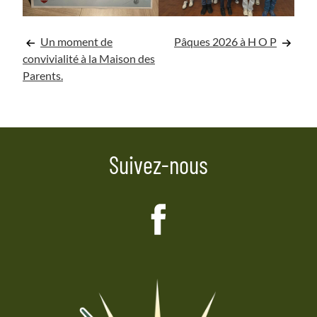
Navigation
Un moment de
Pâques 2026 à H O P
convivialité à la Maison des
de
Parents.
l’article
Suivez-nous