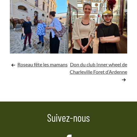
Navigation
Roseau fête les mamans
Don du club Inner wheel de
Charleville Foret d’Ardenne
de
l’article
Suivez-nous