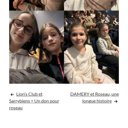
Navigation
Lion’s Club et
DAMERY et Roseau, une
Sarrybiens = Un don pour
longue histoire
de
roseau
l’article