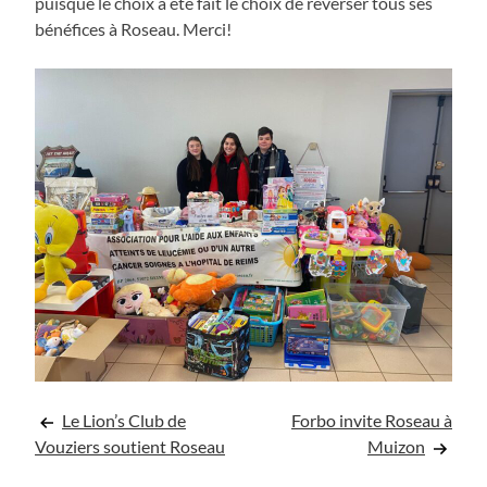
puisque le choix a été fait le choix de reverser tous ses
bénéfices à Roseau. Merci!
Navigation
Le Lion’s Club de
Forbo invite Roseau à
Vouziers soutient Roseau
Muizon
de