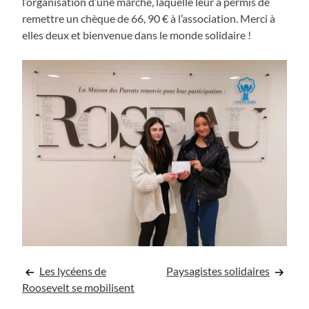
l’organisation d’une marche, laquelle leur a permis de
remettre un chèque de 66, 90 € à l’association. Merci à
elles deux et bienvenue dans le monde solidaire !
Navigation
Les lycéens de
Paysagistes solidaires
Roosevelt se mobilisent
de