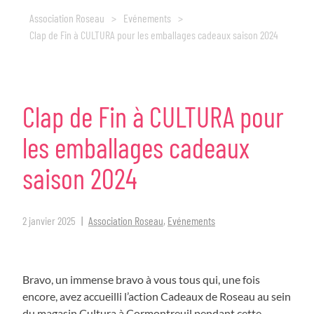
Association Roseau
>
Evénements
>
Clap de Fin à CULTURA pour les emballages cadeaux saison 2024
Clap
de
Fin
à
CULTURA
pour
les
emballages
cadeaux
saison
2024
2 janvier 2025
Association Roseau
,
Evénements
Bravo, un immense bravo à vous tous qui, une fois
encore, avez accueilli l’action Cadeaux de Roseau au sein
du magasin Cultura à Cormontreuil pendant cette