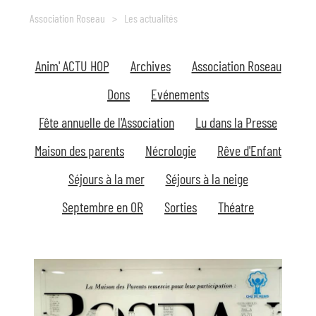
actualités
Association Roseau
>
Les actualités
Anim' ACTU HOP
Archives
Association Roseau
Dons
Evénements
Fête annuelle de l'Association
Lu dans la Presse
Maison des parents
Nécrologie
Rêve d'Enfant
Séjours à la mer
Séjours à la neige
Septembre en OR
Sorties
Théatre