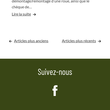
démontage/remontage d’une roue, ainsi que le
chèque de…
Lire la suite
Navigation
Articles plus anciens
Articles plus récents
des
articles
Suivez-nous