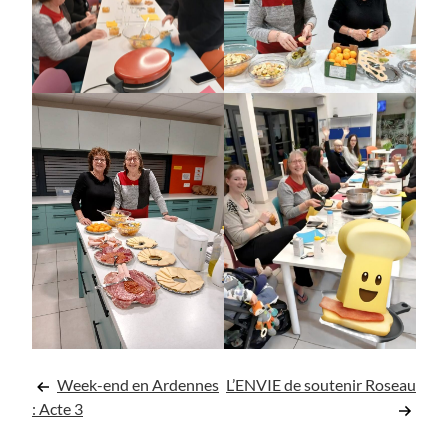
Navigation
Week-end en Ardennes
L’ENVIE de soutenir Roseau
: Acte 3
de