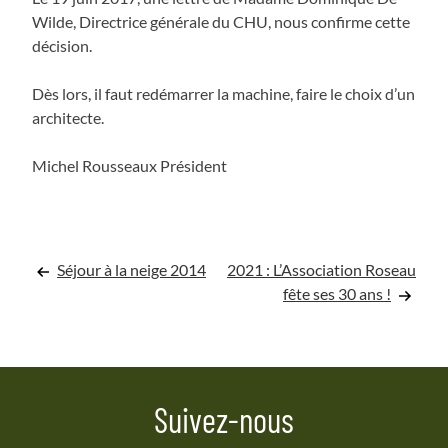
Wilde, Directrice générale du CHU, nous confirme cette
décision.
Dès lors, il faut redémarrer la machine, faire le choix d’un
architecte.
Michel Rousseaux Président
Navigation
Séjour à la neige 2014
2021 : L’Association Roseau
fête ses 30 ans !
de
l’article
Suivez-nous