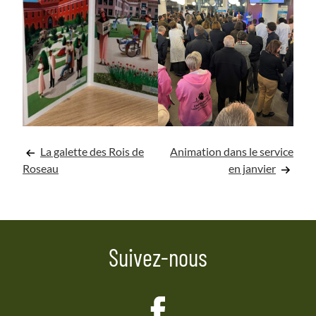
Navigation
La galette des Rois de
Animation dans le service
Roseau
en janvier
de
l’article
Suivez-nous