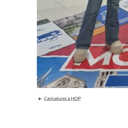
Navigation
Caricatures à HOP
de
l’article