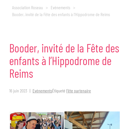
Association Roseau
>
Evénements
>
Booder, invité de la Fête des enfants à l’Hippodrome de Reims
Booder,
invité
de
la
Fête
des
enfants
à
l’Hippodrome
de
Reims
16 juin 2023
Evénements
Étiqueté
Fête partenaire