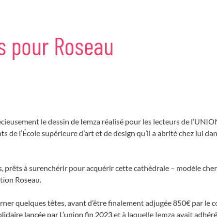
s
pour
Roseau
récieusement le dessin de Iemza réalisé pour les lecteurs de l’UNION
de l’École supérieure d’art et de design qu’il a abrité chez lui dans
rêts à surenchérir pour acquérir cette cathédrale – modèle cher à
iation Roseau.
ourner quelques têtes, avant d’être finalement adjugée 850€ par le 
solidaire lancée par L’union fin 2023
et à laquelle Iemza avait adhéré