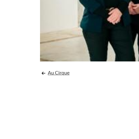
Navigation
Au Cirque
de
l’article