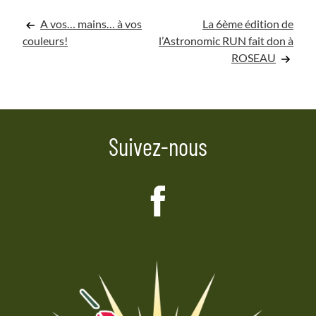
Navigation
A vos… mains… à vos
La 6ème édition de
couleurs!
l’Astronomic RUN fait don à
de
ROSEAU
l’article
Suivez-nous