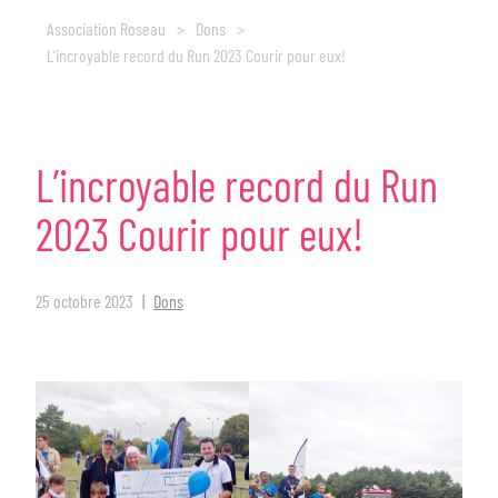
Association Roseau
>
Dons
>
L’incroyable record du Run 2023 Courir pour eux!
L’incroyable
record
du
Run
2023
Courir
pour
eux!
25 octobre 2023
Dons