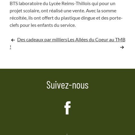
BTS laboratoire du Lycée Reims-Thillois qui pour un
projet scolaire, ont réalisé une vente. Avec la somme
récoltée, ils ont offert du plastique dingue et des porte-
clefs pour les enfants du service.
Navigation
Des cadeaux par milliers
Les Allées du Coeur au TMB
!
de
l’article
Suivez-nous