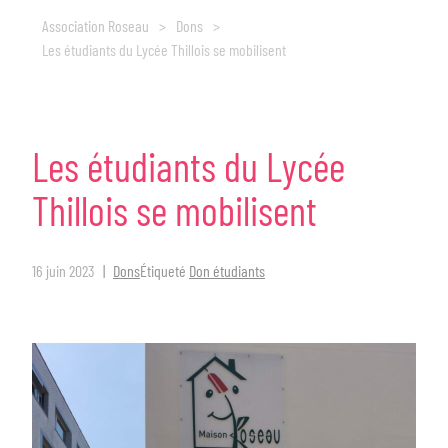
Association Roseau
>
Dons
>
Les étudiants du Lycée Thillois se mobilisent
Les
étudiants
du
Lycée
Thillois
se
mobilisent
16 juin 2023
Dons
Étiqueté
Don étudiants