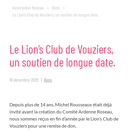
Association Roseau
>
Dons
>
Le Lion’s Club de Vouziers, un soutien de longue date.
Le
Lion’s
Club
de
Vouziers,
un
soutien
de
longue
date.
18 décembre 2025
Dons
Depuis plus de 14 ans, Michel Rousseaux était déjà
invité avant la création du Comité Ardenne Roseau,
nous sommes reçus en fin d’année par le Lion’s Club de
Vouziers
pour une remise de don.