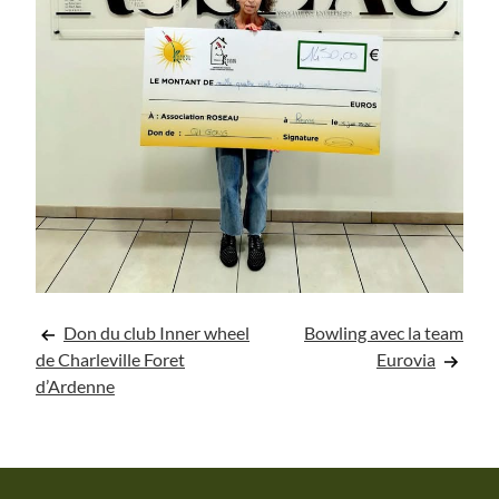
Navigation
Don du club Inner wheel
Bowling avec la team
de Charleville Foret
Eurovia
de
d’Ardenne
l’article