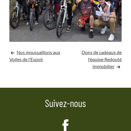
Navigation
Nos moussaillons aux
Dons de cadeaux de
Voiles de l’Espoir
l’équipe Redouté
de
Immobilier
l’article
Suivez-nous