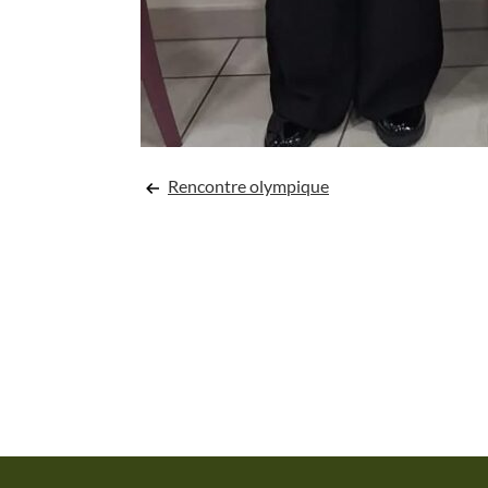
Navigation
Rencontre olympique
de
l’article